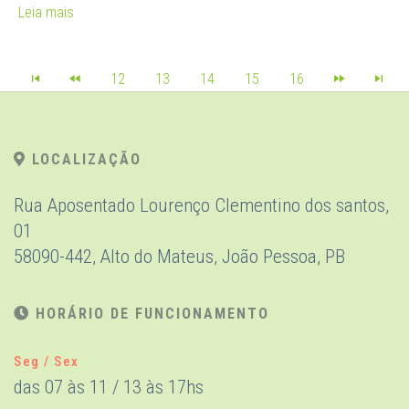
Leia mais
12
13
14
15
16
LOCALIZAÇÃO
Rua Aposentado Lourenço Clementino dos santos,
01
58090-442, Alto do Mateus, João Pessoa, PB
HORÁRIO DE FUNCIONAMENTO
Seg / Sex
das 07 às 11 / 13 às 17hs